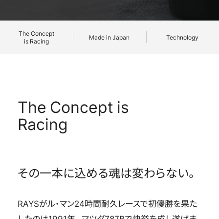
OFFICIAL SNS
OFFICIAL SNS
The Concept
Made in Japan
Technology
is Racing
The Concept is
Racing
Store
Store
Media
Media
Wheel Search
Wheel Search
その一本に込める魂は変わらない。
RAYSがル・マン24時間耐久レースで初優勝を果た
したのは1991年。マツダ787Bで快挙を成し遂げま