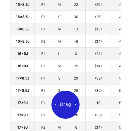
16x8.5J
F1
M
23
(20)
4
16x8.5J
F1
S
30
(25)
4
16x8.5J
F1
M
10
(33)
4
16x8.5J
F2
M
-6
(34)
4
16x9J
F1
L
0
(24)
4
16x9J
F1
M
15
(34)
4
17x8.5J
F1
S
29
(32)
5
17x8.5J
F1
S
29
(32)
5
17x9J
F1
M
36
(19)
5
17x9J
F1
M
20
(35)
5
17x9J
F2
M
6
(34)
5