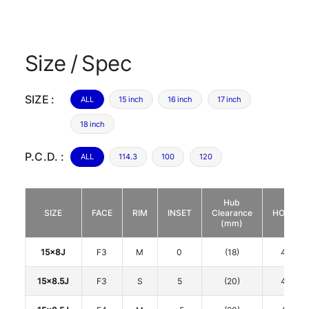
Size / Spec
SIZE :
ALL
15 inch
16 inch
17 inch
18 inch
P.C.D. :
ALL
114.3
100
120
Hub
SIZE
FACE
RIM
INSET
Clearance
HOLE
(mm)
15x8J
F3
M
0
(18)
4
15x8.5J
F3
S
5
(20)
4