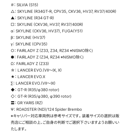
＃： SILVIA (S15)
△： SKYLINE (R34GT-R, CPV35, CKV36, HV37, RV37/400R)
▲： SKYLINE (R34 GT-R)
□： SKYLINE (CKV36, HV37, RV37/400R)
α： SKYLINE (CKV36, HV37), FUGA(Y51)
β： SKYLINE (HV37)
γ： SKYLINE (CPV35)
○： FAIRLADY Z (Z33, Z34, RZ34 ※NISMO除く)
●： FAIRLADY Z (Z34, RZ34 ※NISMO除く)
Ω： FAIRLADY Z (Z33)
☆： LANCER EVO.(VII～IX, X)
★： LANCER EVO.X
∑： LANCER EVO.(VII～IX)
◆： GT-R (R35/φ380 rotor)
◇： GT-R (R35/φ380, φ390 rotor)
〓： GR YARIS (RZ)
Ψ： ROADSTER (ND)/124 Spider Brembo
※キャリパー対応車両例は参考サイズです。装着サイズの選択は販
売店にご相談の上、ご自身の判断でご選択下さいますようお願いい
たします。