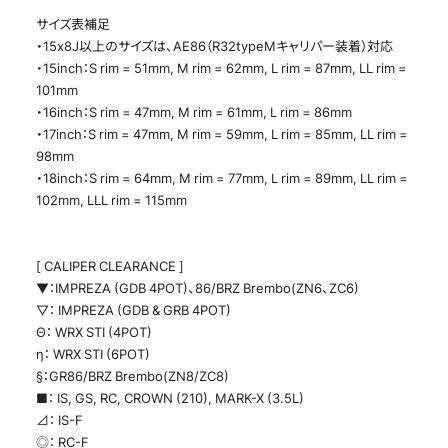
サイズ表補足
・15x8J以上のサイズは、AE86（R32typeMキャリパー装着）対応
・15inch：S rim = 51mm, M rim = 62mm, L rim = 87mm, LL rim =
101mm
・16inch：S rim = 47mm, M rim = 61mm, L rim = 86mm
・17inch：S rim = 47mm, M rim = 59mm, L rim = 85mm, LL rim =
98mm
・18inch：S rim = 64mm, M rim = 77mm, L rim = 89mm, LL rim =
102mm, LLL rim = 115mm
[ CALIPER CLEARANCE ]
▼：IMPREZA (GDB 4POT)、86/BRZ Brembo(ZN6、ZC6)
▽： IMPREZA (GDB & GRB 4POT)
Θ： WRX STI (4POT)
η： WRX STI (6POT)
§：GR86/BRZ Brembo(ZN8/ZC8)
■： IS, GS, RC, CROWN (210), MARK-X (3.5L)
⊿： IS-F
◎： RC-F