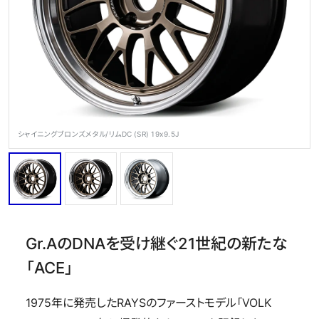
OFFICIAL SNS
シャイニングブロンズメタル/リムDC (SR) 19x9.5J
Store
Media
Wheel Search
Gr.AのDNAを受け継ぐ21世紀の新たな
「ACE」
1975年に発売したRAYSのファーストモデル「VOLK