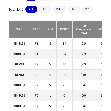
P.C.D. :
ALL
100
114.3
120
112
Hub
SIZE
FACE
RIM
INSET
Clearance
HOLE
(mm)
18x8.5J
F1
S
34
(28)
5
18x8.5J
F1
S
34
(27)
5
18x9J
F2
M
30
(27)
5
18x9J
F2
M
20
(28)
5
18x9.5J
F2
M
20
(34)
5
18x9.5J
F2
L
0
(29)
5
18x9.5J
F2
M
22
(34)
5