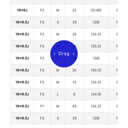
19x9J
F2
M
22
(31.95)
5
19x9.5J
F2
S
35
(38)
5
19x9.5J
F2
M
25
(35.3)
5
19x9.5J
F3
M
15
(35.3)
5
19x9.5J
F2
S
35
(38)
5
19x9.5J
F2
M
20
(40.3)
5
19x9.5J
F3
M
15
(35.3)
5
19x9.5J
F2
L
0
(34.9)
5
19x9.5J
F1
M
45
(24.3)
5
19x9.5J
F2
S
35
(38)
5