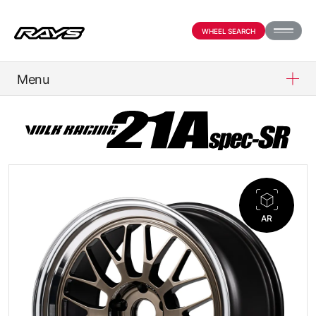
WHEEL SEARCH
Menu
PRODUCTS
ABOUT
COMPANY
AR
PARTNER SHOP
NEWS