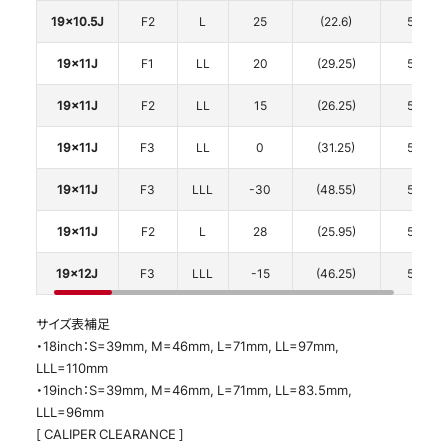
19x10.5J
F2
L
25
(22.6)
5
19x11J
F1
LL
20
(29.25)
5
19x11J
F2
LL
15
(26.25)
5
19x11J
F3
LL
0
(31.25)
5
19x11J
F3
LLL
-30
(48.55)
5
19x11J
F2
L
28
(25.95)
5
19x12J
F3
LLL
-15
(46.25)
5
サイズ表補足
・18inch：S=39mm, M=46mm, L=71mm, LL=97mm,
LLL=110mm
・19inch：S=39mm, M=46mm, L=71mm, LL=83.5mm,
LLL=96mm
[ CALIPER CLEARANCE ]