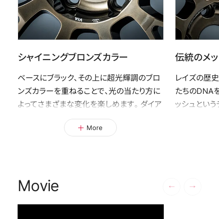
シャイニングブロンズカラー
伝統のメッ
ベースにブラック、その上に超光輝調のブロ
レイズの歴史
ンズカラーを重ねることで、光の当たり方に
たちのDNA
よってさまざまな変化を楽しめます。ダイア
ッシュという
モンドカットリムと超光輝調ディスクのハイト
ススポーク
More
ーンなコントラストで存在感を放ちます。
立てることで
とします。
Movie