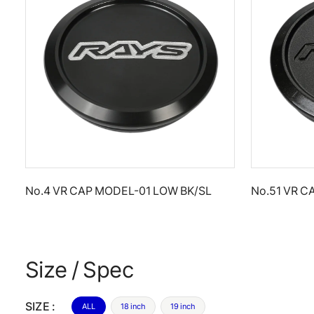
No.4 VR CAP MODEL-01 LOW BK/SL
No.51 VR 
Size / Spec
SIZE :
ALL
18 inch
19 inch