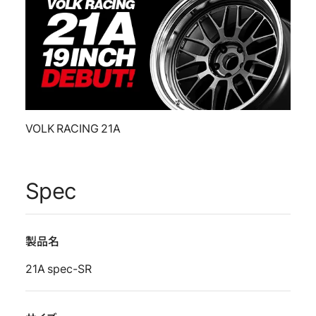
VOLK RACING 21A
Spec
製品名
21A spec-SR