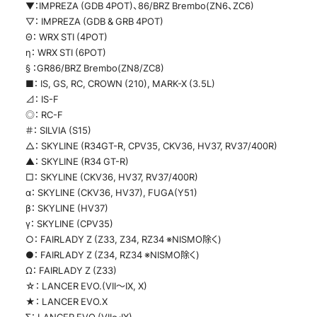
▼：IMPREZA (GDB 4POT)、86/BRZ Brembo(ZN6、ZC6)
▽： IMPREZA (GDB & GRB 4POT)
Θ： WRX STI (4POT)
η： WRX STI (6POT)
§ ：GR86/BRZ Brembo(ZN8/ZC8)
■： IS, GS, RC, CROWN (210), MARK-X (3.5L)
⊿： IS-F
◎： RC-F
＃： SILVIA (S15)
△： SKYLINE (R34GT-R, CPV35, CKV36, HV37, RV37/400R)
▲： SKYLINE (R34 GT-R)
□： SKYLINE (CKV36, HV37, RV37/400R)
α： SKYLINE (CKV36, HV37), FUGA(Y51)
β： SKYLINE (HV37)
γ： SKYLINE (CPV35)
○： FAIRLADY Z (Z33, Z34, RZ34 ※NISMO除く)
●： FAIRLADY Z (Z34, RZ34 ※NISMO除く)
Ω： FAIRLADY Z (Z33)
☆： LANCER EVO.(VII～IX, X)
★： LANCER EVO.X
∑： LANCER EVO.(VII～IX)