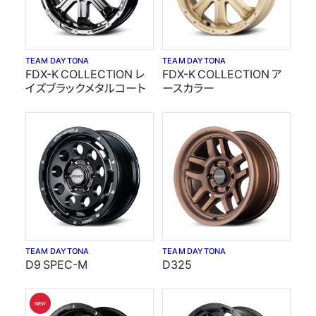
TEAM DAYTONA
TEAM DAYTONA
FDX-K COLLECTION レ
FDX-K COLLECTION ア
イズブラックメタルコート
ースカラー
TEAM DAYTONA
TEAM DAYTONA
D9 SPEC-M
D325
NEW