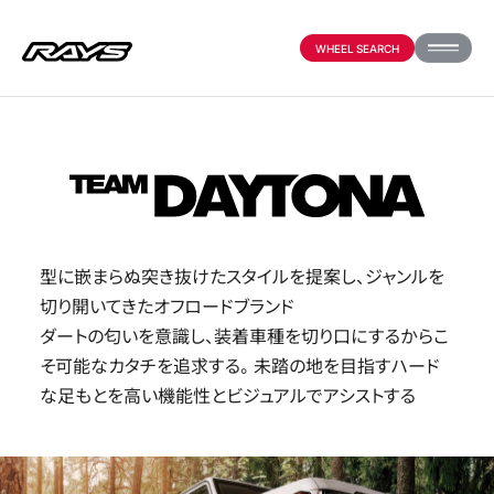
WHEEL SEARCH
PRODUCTS
ABOUT
型に嵌まらぬ突き抜けたスタイルを提案し、ジャンルを
切り開いてきたオフロードブランド
COMPANY
ダートの匂いを意識し、装着車種を切り口にするからこ
そ可能なカタチを追求する。未踏の地を目指すハード
な足もとを高い機能性とビジュアルでアシストする
PARTNER SHOP
NEWS