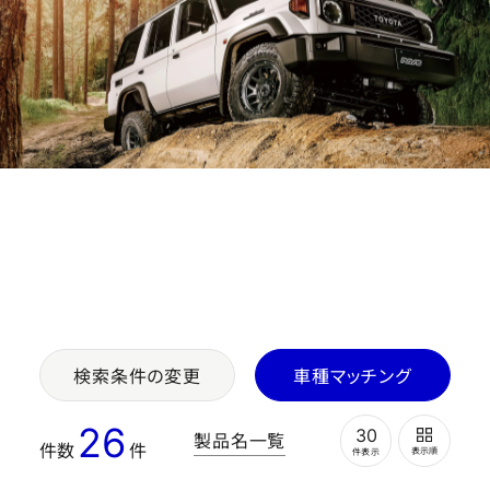
OFFICIAL SNS
Store
Media
Wheel Search
検索条件の変更
車種マッチング
26
30
製品名一覧
件数
件
表示順
件表示