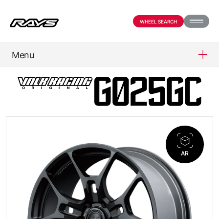
WHEEL SEARCH
Menu
PRODUCTS
ABOUT
COMPANY
AR
PARTNER SHOP
NEWS