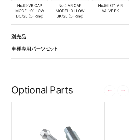
No.99 VR CAP
No.4 VR CAP
No.56 ET1 AIR
MODEL-01 LOW
MODEL-01 LOW
VALVE BK
DC/SL (O-Ring)
BK/SL (O-Ring)
別売品
車種専用パーツセット
Optional Parts