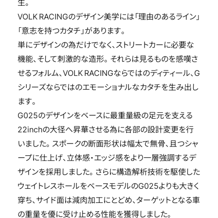
生。
VOLK RACINGのデザイン美学には「理由のあるライン」
「意志を持つカタチ」があります。
単にデザインの為だけでなく、ストリートカーに必要な
機能、そして刺激的な造形。それらは見るものを感嘆さ
せるフォルム、VOLK RACINGならではのディティール、G
シリーズならではのエモーショナルなカタチを生み出し
ます。
G025のデザインをベースに最重量級の足元を支える
22inchの大径へ昇華させる為に各部の設計変更を行
いました。スポークの断面形状は幅太で無骨、且つシャ
ープに仕上げ、立体感・エッジ感をより一層強調するデ
ザインを採用しました。さらに構造解析技術を駆使した
ウェイトレスホールをベースモデルのG025よりも大きく
穿ち、サイド面は減肉加工にとどめ、ターゲットとなる車
の重量を優に受け止める性能を獲得しました。