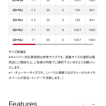
22x10J
F 2
25
5
130
84.1
2
22x10J
F 2
25
5
130
84.1
2
22x10J
F 1
55
6
139.7
106.1
2
22x10J
F 1
55
6
139.7
106.1
2
サイズ表補足
※キャリパー対応車両例は参考サイズです。装着サイズの選択は販
売店にご相談の上、ご自身の判断でご選択下さいますようお願いい
たします。
※ * ：チューナーサイズです。（ノーマル車輌ではボディーからタイヤ、
ホイールが突出・インナー干渉致します。）
Features