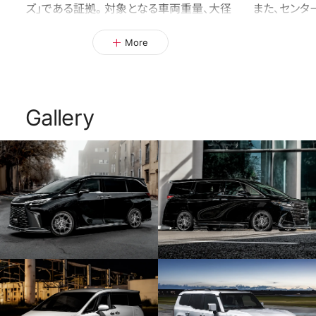
ズ」である証拠。対象となる車両重量、大径
また、センタ
でのデザインを考慮し構造解析を行い、ウェ
たせることで
More
イトレスホールをベースモデルのG025より
をより一層メ
も大きく穿ち、サイド面は減肉加工にとどめ
ています。
Gallery