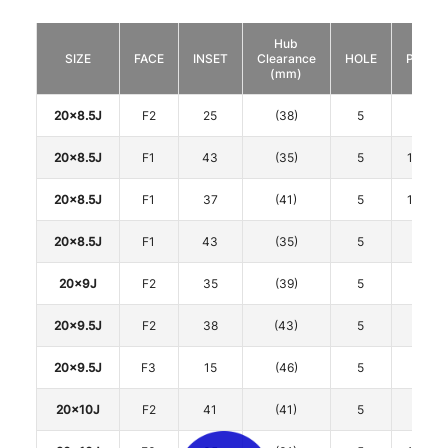
Hub
SIZE
FACE
INSET
Clearance
HOLE
P.C.D.
(mm)
20x8.5J
F2
25
(38)
5
112
20x8.5J
F1
43
(35)
5
114.3
20x8.5J
F1
37
(41)
5
114.3
20x8.5J
F1
43
(35)
5
120
20x9J
F2
35
(39)
5
112
20x9.5J
F2
38
(43)
5
112
20x9.5J
F3
15
(46)
5
112
20x10J
F2
41
(41)
5
112