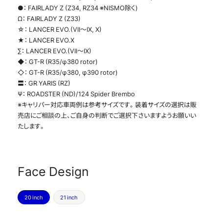
●： FAIRLADY Z (Z34, RZ34 ※NISMO除く)
Ω： FAIRLADY Z (Z33)
☆： LANCER EVO.(VII～IX, X)
★： LANCER EVO.X
∑： LANCER EVO.(VII～IX)
◆： GT-R (R35/φ380 rotor)
◇： GT-R (R35/φ380, φ390 rotor)
〓： GR YARIS (RZ)
Ψ： ROADSTER (ND)/124 Spider Brembo
※キャリパー対応車両例は参考サイズです。装着サイズの選択は販
売店にご相談の上、ご自身の判断でご選択下さいますようお願いい
たします。
Face Design
20 inch
21 inch