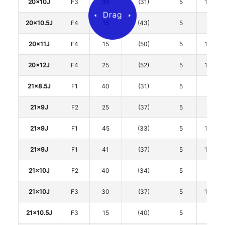
20x10J
F3
35
(31)
5
114.3
20x10.5J
F4
15
(43)
5
112
20x11J
F4
15
(50)
5
114.3
20x12J
F4
25
(52)
5
114.3
21x8.5J
F1
40
(31)
5
120
21x9J
F2
25
(37)
5
112
21x9J
F1
45
(33)
5
114.3
21x9J
F1
41
(37)
5
114.3
21x10J
F2
40
(34)
5
112
21x10J
F3
30
(37)
5
114.3
21x10.5J
F3
15
(40)
5
112