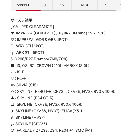
21x11J
F3
15
(46)
5
114.3
サイズ表補足
[ CALIPER CLEARANCE ]
▼：IMPREZA (GDB 4POT)、86/BRZ Brembo(ZN6、ZC6)
▽： IMPREZA (GDB & GRB 4POT)
Θ： WRX STI (4POT)
η： WRX STI (6POT)
§：GR86/BRZ Brembo(ZN8/ZC8)
■： IS, GS, RC, CROWN (210), MARK-X (3.5L)
⊿： IS-F
◎： RC-F
＃： SILVIA (S15)
△： SKYLINE (R34GT-R, CPV35, CKV36, HV37, RV37/400R)
▲： SKYLINE (R34 GT-R)
□： SKYLINE (CKV36, HV37, RV37/400R)
α： SKYLINE (CKV36, HV37), FUGA(Y51)
β： SKYLINE (HV37)
γ： SKYLINE (CPV35)
○： FAIRLADY Z (Z33, Z34, RZ34 ※NISMO除く)