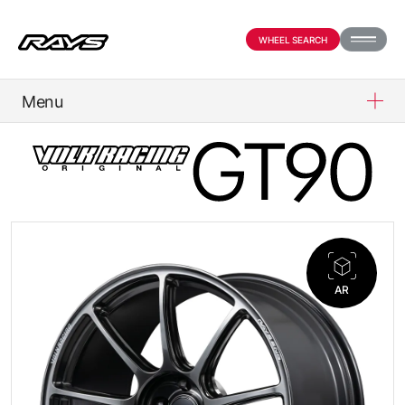
WHEEL SEARCH
Menu
PRODUCTS
ABOUT
COMPANY
AR
PARTNER SHOP
NEWS