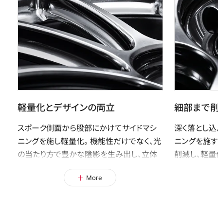
軽量化とデザインの両立
細部まで
スポーク側面から股部にかけてサイドマシ
深く落とし込
ニングを施し軽量化。機能性だけでなく、光
ニングを施
の当たり方で豊かな陰影を生み出し、立体
削減し、軽量
感がデザイン全体を引き締めます。シンプ
形状に立体
More
ルながら、機能性と美しさを兼ね備えた存
生み出します
在感を際立たせます。