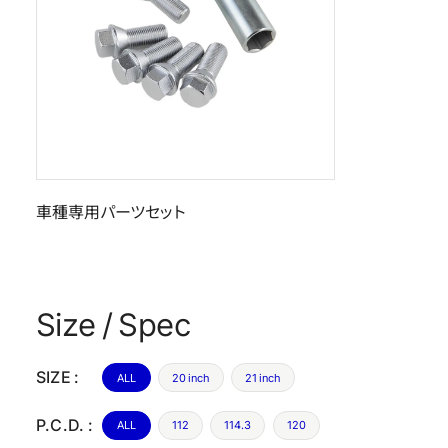
車種専用パーツセット
Size / Spec
SIZE :
ALL
20 inch
21 inch
P.C.D. :
ALL
112
114.3
120