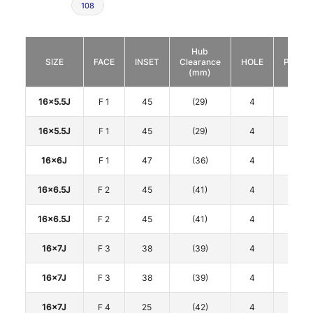
108
Hub
SIZE
FACE
INSET
Clearance
HOLE
P.C.D.
(mm)
16x5.5J
F 1
45
(29)
4
100
16x5.5J
F 1
45
(29)
4
100
16x6J
F 1
47
(36)
4
100
16x6.5J
F 2
45
(41)
4
100
16x6.5J
F 2
45
(41)
4
100
16x7J
F 3
38
(39)
4
100
16x7J
F 3
38
(39)
4
100
16x7J
F 4
25
(42)
4
100