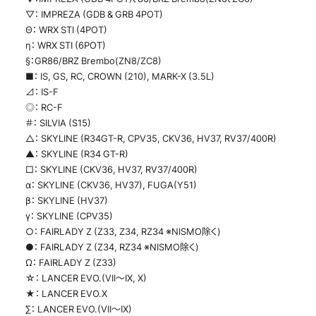
▽： IMPREZA (GDB & GRB 4POT)
Θ： WRX STI (4POT)
η： WRX STI (6POT)
§：GR86/BRZ Brembo(ZN8/ZC8)
■： IS, GS, RC, CROWN (210), MARK-X (3.5L)
⊿： IS-F
◎： RC-F
＃： SILVIA (S15)
△： SKYLINE (R34GT-R, CPV35, CKV36, HV37, RV37/400R)
▲： SKYLINE (R34 GT-R)
□： SKYLINE (CKV36, HV37, RV37/400R)
α： SKYLINE (CKV36, HV37), FUGA(Y51)
β： SKYLINE (HV37)
γ： SKYLINE (CPV35)
○： FAIRLADY Z (Z33, Z34, RZ34 ※NISMO除く)
●： FAIRLADY Z (Z34, RZ34 ※NISMO除く)
Ω： FAIRLADY Z (Z33)
☆： LANCER EVO.(VII～IX, X)
★： LANCER EVO.X
∑： LANCER EVO.(VII～IX)