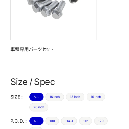
車種専用パーツセット
Size / Spec
SIZE :
ALL
16 inch
18 inch
19 inch
20 inch
P.C.D. :
ALL
100
114.3
112
120