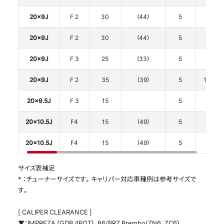
20x9J
F 2
30
(44)
5
112
20x9J
F 2
30
(44)
5
112
20x9J
F 3
25
(33)
5
112
20x9J
F 2
35
(39)
5
114.3
20x9.5J
F 3
15
5
112
20x10.5J
F4
15
(49)
5
112
20x10.5J
F4
15
(49)
5
112
サイズ表補足
* ：チューナーサイズです。キャリパー対応車種例は参考サイズで
す。
[ CALIPER CLEARANCE ]
▼：IMPREZA (GDB 4POT)、86/BRZ Brembo(ZN6、ZC6)