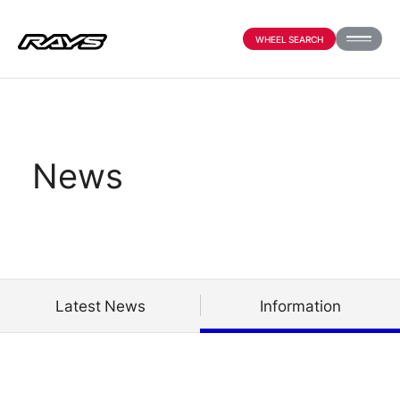
WHEEL SEARCH
PRODUCTS
News
ABOUT
COMPANY
Latest News
Information
PARTNER SHOP
NEWS