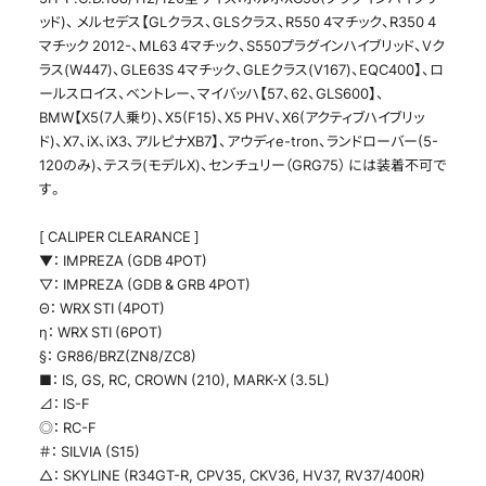
ッド)、 メルセデス【GLクラス、GLSクラス、R550 4マチック、R350 4
マチック 2012-、ML63 4マチック、S550プラグインハイブリッド、Vク
ラス(W447)、GLE63S 4マチック、GLEクラス(V167)、EQC400】、ロ
ールスロイス、ベントレー、マイバッハ【57、62、GLS600】、
BMW【X5(7人乗り)、X5(F15)、X5 PHV、X6(アクティブハイブリッ
ド)、X7、iX、iX3、アルピナXB7】、アウディe-tron、ランドローバー(5-
120のみ)、テスラ(モデルX)、センチュリー（GRG75） には装着不可で
す。
[ CALIPER CLEARANCE ]
▼： IMPREZA (GDB 4POT)
▽： IMPREZA (GDB & GRB 4POT)
Θ： WRX STI (4POT)
η： WRX STI (6POT)
§： GR86/BRZ(ZN8/ZC8)
■： IS, GS, RC, CROWN (210), MARK-X (3.5L)
⊿： IS-F
◎： RC-F
＃： SILVIA (S15)
△： SKYLINE (R34GT-R, CPV35, CKV36, HV37, RV37/400R)