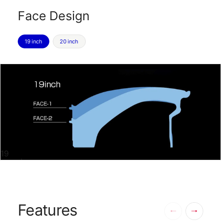
Face Design
19 inch
20 inch
19
Features