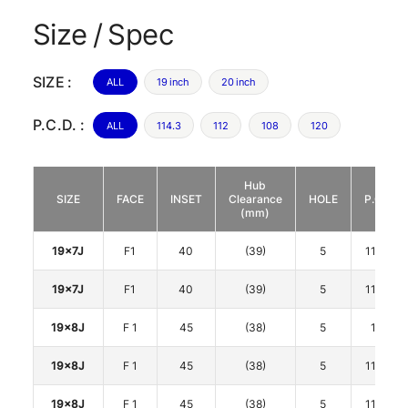
Size / Spec
SIZE :
ALL
19 inch
20 inch
P.C.D. :
ALL
114.3
112
108
120
Hub
SIZE
FACE
INSET
Clearance
HOLE
P.C.D.
(mm)
19x7J
F1
40
(39)
5
114.3
19x7J
F1
40
(39)
5
114.3
19x8J
F 1
45
(38)
5
112
19x8J
F 1
45
(38)
5
114.3
19x8J
F 1
45
(38)
5
114.3