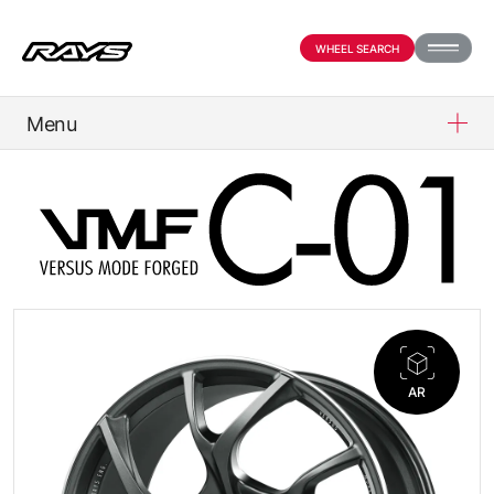
WHEEL SEARCH
Menu
PRODUCTS
ABOUT
COMPANY
AR
PARTNER SHOP
NEWS